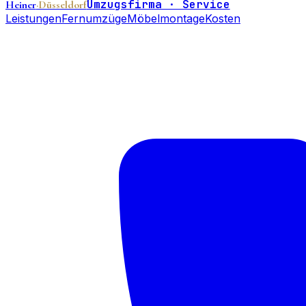
Umzugsfirma · Service
Heiner
·Düsseldorf
Leistungen
Fernumzüge
Möbelmontage
Kosten