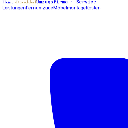
Umzugsfirma · Service
Heiner
·Düsseldorf
Leistungen
Fernumzüge
Möbelmontage
Kosten